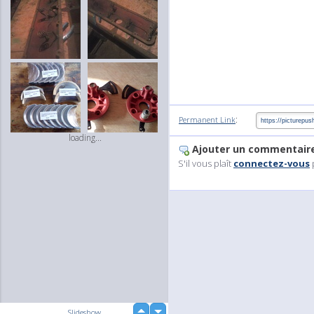
:
Permanent Link
loading...
Ajouter un commentair
S'il vous plaît
connectez-vous
up
Slideshow