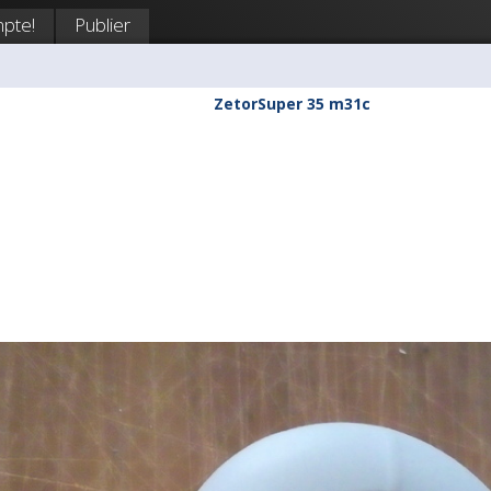
pte!
Publier
ZetorSuper 35 m31c