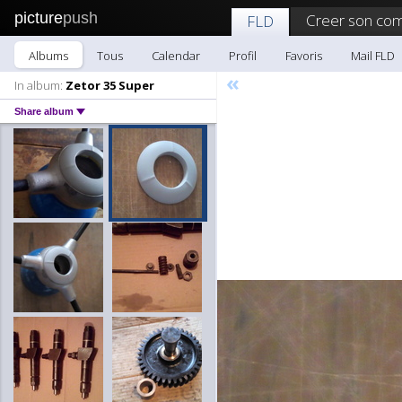
picture
push
Creer son com
FLD
Albums
Tous
Calendar
Profil
Favoris
Mail FLD
«
In album:
Zetor 35 Super
Share album