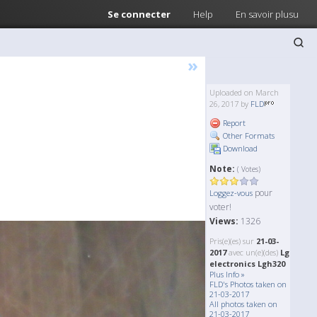
Se connecter
Help
En savoir plusu
»
Uploaded on March
26, 2017 by
FLD
Report
Other Formats
Download
Note:
( Votes)
pour
Loggez-vous
voter!
Views:
1326
Pris(e)(es) sur
21-03-
2017
avec un(e)(des)
Lg
electronics Lgh320
Plus Info »
FLD's Photos taken on
21-03-2017
All photos taken on
21-03-2017