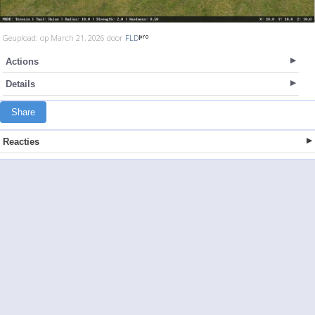
Geupload: op March 21, 2026 door
FLD
Actions
Details
Share
Reacties