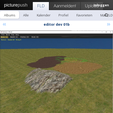
picture
push
FLD
Aanmelden!
Upload
Inloggen
Albums
Alle
Kalender
Profiel
Favorieten
Mail FLD
«
»
editor dev 01b