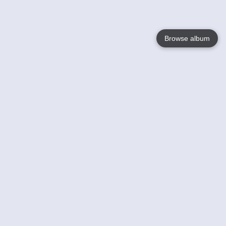
Browse album
Language
English
Nederlands
Français
Jouw
Help
Lees Meer