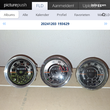
picture
push
FLD
Aanmelden!
Upload
Inloggen
Albums
Alle
Kalender
Profiel
Favorieten
Mail FLD
«
»
20241203 193629