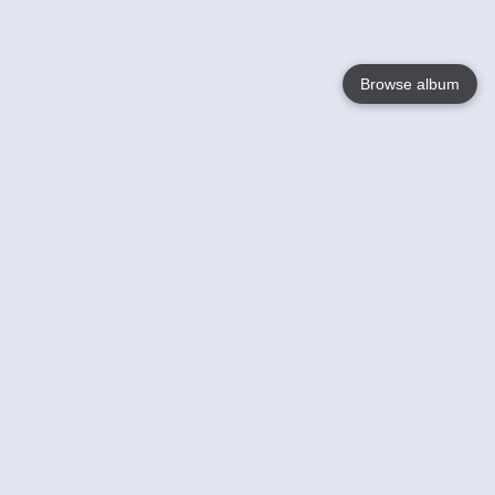
Browse album
Language
English
Nederlands
Français
Jouw
Help
Lees Meer