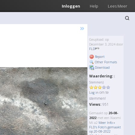
Inloggen
Help
Lees Meer
»
Geupload: op
December 3, 2024 door
FLD
Report
Other Formats
Download
Waardering:
(
Stemmers)
om te
Log in
stemmen!
Views:
951
Gemaakt op
20-08-
2022
met een Xiaomi
Mi a2
Meer Info »
FLD's Foto's gemaakt
op 20-08-2022