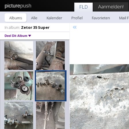
picture
push
Aanmelden!
FLD
Albums
Alle
Kalender
Profiel
Favorieten
Mail 
«
In album:
Zetor 35 Super
Deel Dit Album