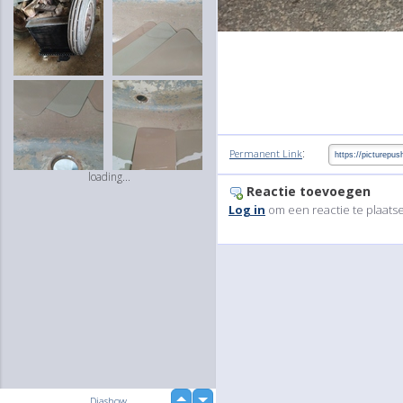
:
Permanent Link
loading...
Reactie toevoegen
Log in
om een reactie te plaats
up
Diashow