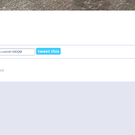
tweet this
en!