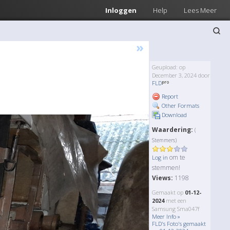
Inloggen
Help
Lees Meer
»
Geupload: op
December 3, 2024 door
FLD
Report
Other Formats
Download
Waardering:
(
Stemmers)
om te
Log in
stemmen!
Views:
1198
Gemaakt op
01-12-
2024
met een
Samsung Sma047f
Meer Info »
FLD's Foto's gemaakt