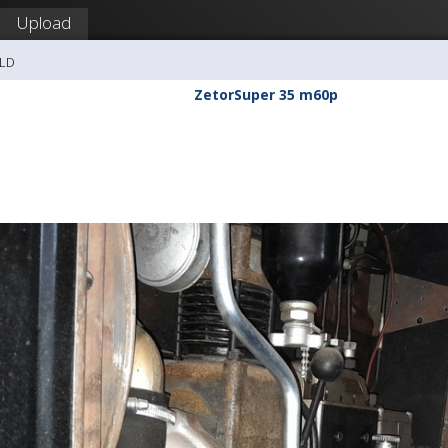
Upload
FLD
ZetorSuper 35 m60p