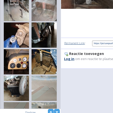
:
Permanent Link
Reactie toevoegen
Log in
om een reactie te plaats
up
Diashow