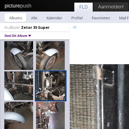
picture
push
Aanmelden!
FLD
Albums
Alle
Kalender
Profiel
Favorieten
Mail 
«
In album:
Zetor 35 Super
Deel Dit Album