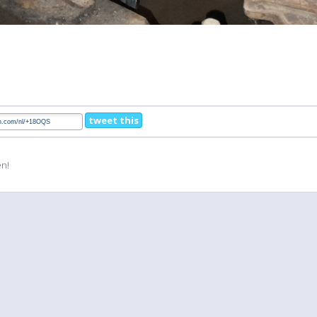
tweet this
en!